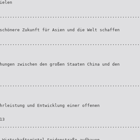
ielen
........................................................
schönere Zukunft für Asien und die Welt schaffen
........................................................
hungen zwischen den großen Staaten China und den
........................................................
hrleistung und Entwicklung einer offenen
13
........................................................
 Wirtschaftsgürtel Seidenstraße aufbauen