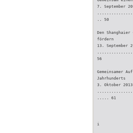
7. September 20
...............
.. 50
Den Shanghaier 
fördern
13. September 2
...............
56
Gemeinsamer Auf
Jahrhunderts
3. Oktober 2013
...............
..... 61
i