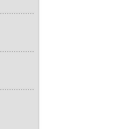
...............
...............
...............