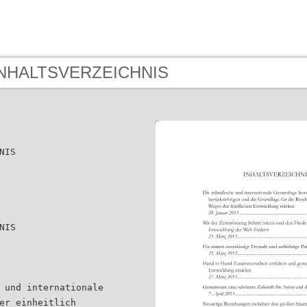
 INHALTSVERZEICHNIS
NIS
NIS
 und internationale
er einheitlich