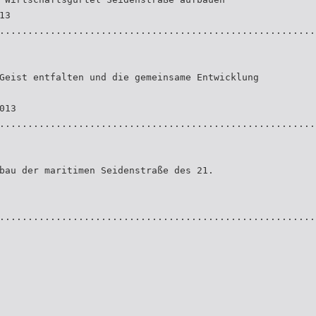
13
........................................................
Geist entfalten und die gemeinsame Entwicklung
013
........................................................
bau der maritimen Seidenstraße des 21.
........................................................