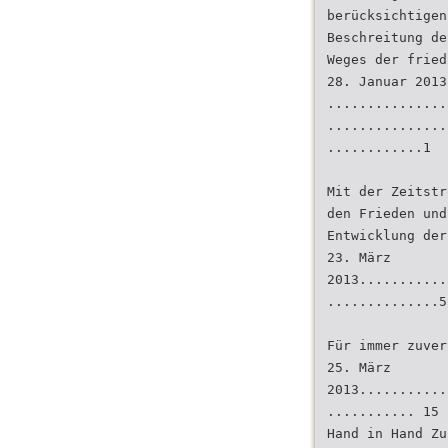
berücksichtigen
Beschreitung de
Weges der fried
28. Januar 2013
...............
...............
............1
Mit der Zeitstr
den Frieden und
Entwicklung der
23. März
2013...........
..............5
Für immer zuver
25. März
2013...........
........... 15
Hand in Hand Zu