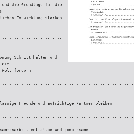
 und die Grundlage für die
s
lichen Entwicklung stärken
..........................
..........................
ömung Schritt halten und
 die
 Welt fördern
........................................................
lässige Freunde und aufrichtige Partner bleiben
........................................................
sammenarbeit entfalten und gemeinsame