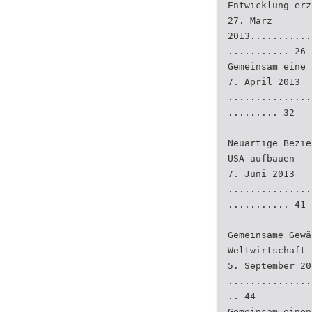
Entwicklung erz
27. März
2013...........
........... 26
Gemeinsam eine 
7. April 2013
...............
......... 32
Neuartige Bezie
USA aufbauen
7. Juni 2013
...............
........... 41
Gemeinsame Gewä
Weltwirtschaft
5. September 20
...............
.. 44
Gemeinsam einen