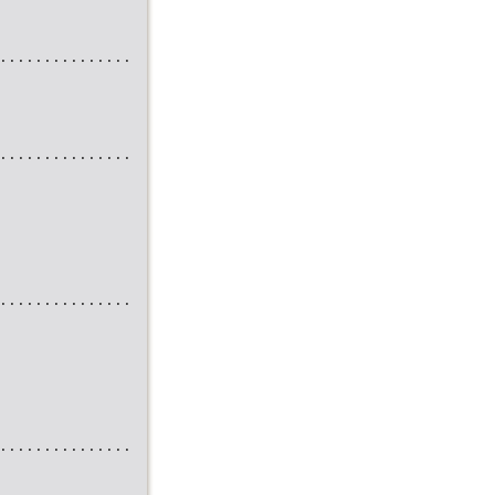
...............
...............
...............
...............