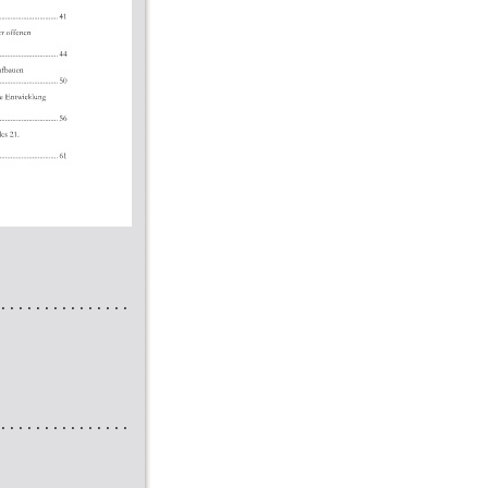
...............
...............