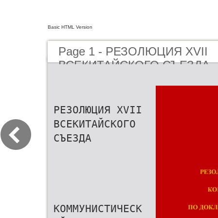
Basic HTML Version
Page 1 - РЕЗОЛЮЦИЯ XVII
ВСЕКИТАЙСКОГО СЪЕЗДА
КОММУНИСТИЧЕСКОЙ ПАР
ДОКЛАДУ О РАБОТЕ ЦЕНТ
КОМИССИИ КПК ПО ПРОВЕ
РЕЗОЛЮЦИЯ XVII
ДИСЦИПЛИНЫ
ВСЕКИТАЙСКОГО
СЪЕЗДА
КОММУНИСТИЧЕСК