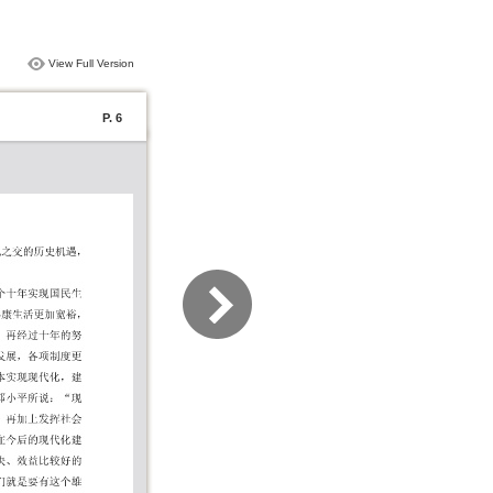
View Full Version
P. 6