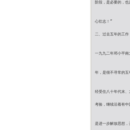
阶段，是必要的，也
心壮志！”
二、过去五年的工作
一九九二年邓小平南
年，是很不寻常的五
经受住八十年代末、
考验，继续沿着有中
是进一步解放思想，