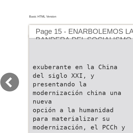
Basic HTML Version
Page 15 - ENARBOLEMOS L
BANDERA DEL SOCIALISMO
PECULIARIDADES CHINAS E
POR LA CONSTRUCCIÓN IN
PAÍS SOCIALISTA MODERN
exuberante en la China
del siglo XXI, y
presentando la
modernización china una
nueva
opción a la humanidad
para materializar su
modernización, el PCCh y