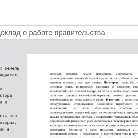
Доклад о работе правительства
х земель
ащается,
е
ктора
и и
сть все
вторых,
ий в