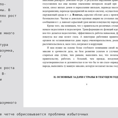
по-
ны. В
лях рост
т
е много
тура
азумна,
г
х роста
 В-
и
азумного
е четче обрисовывается проблема избыточных