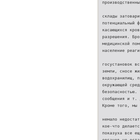
производственны
склады затовари
потенциальный ф
касающихся кров
разрешения. Бро
медицинской пом
население реаги
госустановок вс
земли, сносе жи
водохранилищ, п
окружающей сред
безопасностью. 
сообщения и т. 
Кроме того, мы 
немало недостат
кое-что делаетс
показуха все ещ
органов не оста