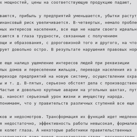
х мощностей, цены на соответствующую продукцию падают,
ваются, прибыль у предприятий уменьшается, убытки растут
инансовый риск увеличивается. В-четвертых, немало пробле
ных интересов населения, все еще не нашли своего идеальн
саются в глаза трудности, связанные с получением
ощи и образования, с дороговизной того и другого, на что
рует довольно остро. В результате нарушения правовых нор
е еще налицо ущемление интересов людей при реквизиции
лых домов и переселении жильцов, переводе населения из з
ереходе предприятий на новую систему, осуществлении охра
ы и т. д. В-пятых, серьезно обстоят дела с производствен
Частые и довольно крупные аварии на угольных шахтах, пут
д. наносят серьезный урон жизни и имуществу народа.
понимаем, что у правительств различных ступеней все еще
ков и недосмотров. Трансформация их функций идет медленн
я недостаточно, эффективность работы невысокая, формализ
е колют глаза. А некоторые работники правительственных
навливаются даже перед очковтирательством, роскошеством 