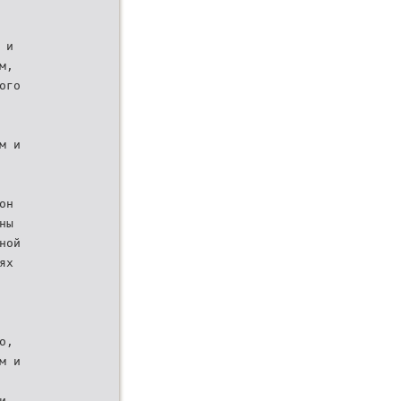
 и
м,
ого
м и
он
ны
ной
ях
о,
м и
и