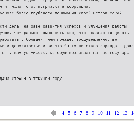
м и, мало того, погрязают в коррупции.
основе более глубокого понимания своей исторической
сти дела, на базе развития успехов и улучшения работы
учше, чем раньше, выполнять все, что полагается делать
работать с большей, чем прежде, воодушевленностью,
ью и деловитостью и во что бы то ни стало оправдать дове
ть ту важную миссию, которую возлагает на нас государств
ДАЧИ СТРАНЫ В ТЕКУЩЕМ ГОДУ
4
5
6
7
8
9
10
11
12
13
1