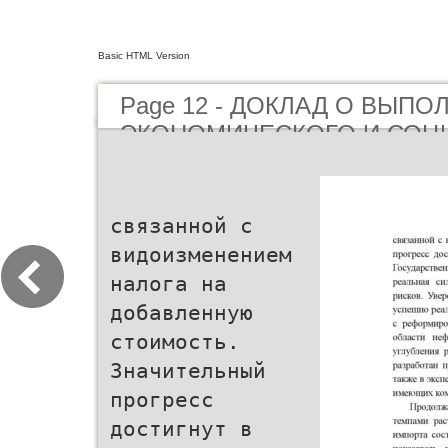
Basic HTML Version
Page 12 - ДОКЛАД О ВЫП
ЭКОНОМИЧЕСКОГО И СОЦ
РАЗВИТИЯ ЗА 2008 ГОД И 
НА 2009 ГОД
связанной с
видоизменением
налога на
добавленную
стоимость.
Значительный
прогресс
достигнут в