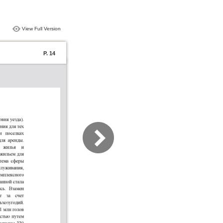
View Full Version
P. 14