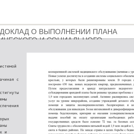
 - ДОКЛАД О ВЫПОЛНЕНИИ ПЛАНА
ИЧЕСКОГО И СОЦИАЛЬНОГО
Я ЗА 2008 ГОД И ПРОЕКТЕ ПЛАНА
ГОД
истемой
ачиная с
стигнуты
емы
спечения
орых
аны
х и