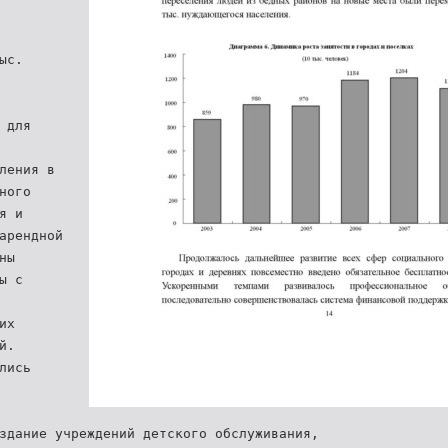
ыс.
 для
ления в
ного
я и
арендной
ны
ы с
их
й.
лись
здание учреждений детского обслуживания,