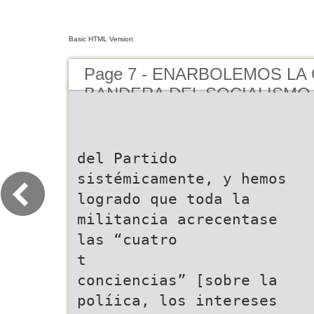
Basic HTML Version
Page 7 - ENARBOLEMOS LA
BANDERA DEL SOCIALISMO
PECULIARIDADES CHINAS E
POR LA CONSTRUCCIÓN IN
PAÍS SOCIALISTA MODERN
del Partido
sistémicamente, y hemos
logrado que toda la
militancia acrecentase
las “cuatro
t
conciencias” [sobre la
políica, los intereses