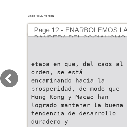
Basic HTML Version
Page 12 - ENARBOLEMOS L
BANDERA DEL SOCIALISMO
PECULIARIDADES CHINAS E
POR LA CONSTRUCCIÓN IN
PAÍS SOCIALISTA MODERN
etapa en que, del caos al
orden, se está
encaminando hacia la
prosperidad, de modo que
Hong Kong y Macao han
logrado mantener la buena
tendencia de desarrollo
duradero y