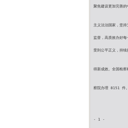
聚焦建设更加完善的
主义法治国家，坚持
监督，高质效办好每
受到公平正义，持续
得新成效。全国检察机
察院办理 8151 件
- 1 -