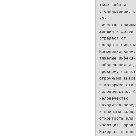
тьме войн и
столкновений, о
ко-
личество пожилы
женщин и детей 
страдают от
голода и нищеты
Изменение клима
тяжелые инфекци
заболевания и д
прежнему являют
огромными вызов
с которыми стал
человечество. С
человечество
находится перед
и важными выбор
открытость или
изоляция, продв
Находясь в полн