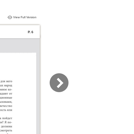
View Full Version
P. 6