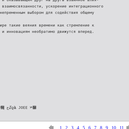
 взаимосвязанности, ускорение интеграционного
непременным выбором для содействия общему
ире такие веяния времени как стремление к
 и инновациям необратимо движутся вперед.
ંࡔӻ๷׮ܒࡹದোଁᄎ܋๝ุ ج໓ϱൔ JOEE ༯໶
1
2
3
4
5
6
7
8
9
10
11