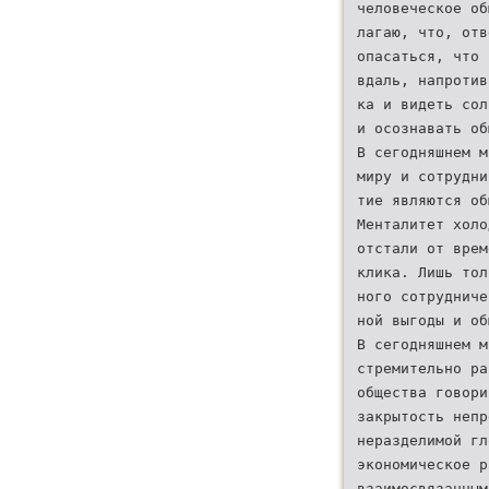
человеческое об
лагаю, что, отв
опасаться, что 
вдаль, напротив
ка и видеть сол
и осознавать об
В сегодняшнем м
миру и сотрудни
тие являются об
Менталитет холо
отстали от врем
клика. Лишь тол
ного сотрудниче
ной выгоды и об
В сегодняшнем м
стремительно ра
общества говори
закрытость непр
неразделимой гл
экономическое р
взаимосвязанным