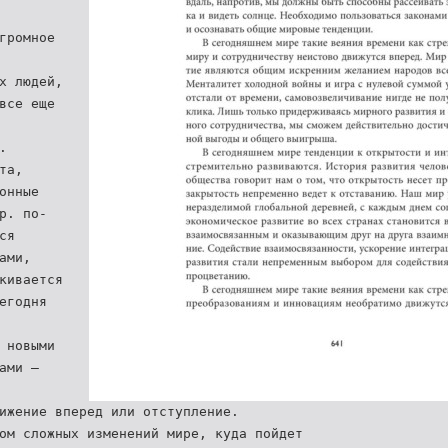
громное
х людей,
все еще
.
та,
онные
р. по-
ся
ами,
кивается
егодня
 новыми
ами –
ижение вперед или отступление.
ом сложных изменений мире, куда пойдет