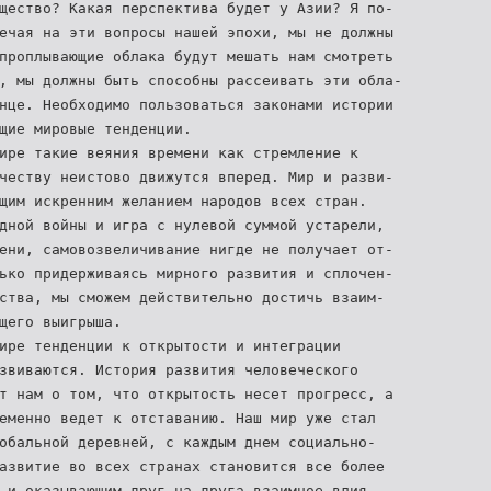
щество? Какая перспектива будет у Азии? Я по-
ечая на эти вопросы нашей эпохи, мы не должны
проплывающие облака будут мешать нам смотреть
, мы должны быть способны рассеивать эти обла-
нце. Необходимо пользоваться законами истории
щие мировые тенденции.
ире такие веяния времени как стремление к
честву неистово движутся вперед. Мир и разви-
щим искренним желанием народов всех стран.
дной войны и игра с нулевой суммой устарели,
ени, самовозвеличивание нигде не получает от-
ько придерживаясь мирного развития и сплочен-
ства, мы сможем действительно достичь взаим-
щего выигрыша.
ире тенденции к открытости и интеграции
звиваются. История развития человеческого
т нам о том, что открытость несет прогресс, а
еменно ведет к отставанию. Наш мир уже стал
обальной деревней, с каждым днем социально-
азвитие во всех странах становится все более
 и оказывающим друг на друга взаимное влия-